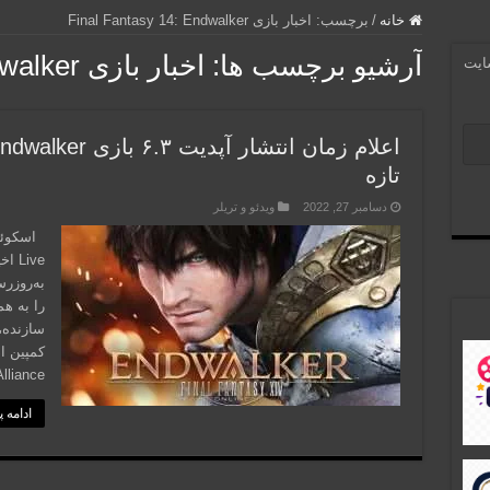
خانه
/
برچسب:
اخبار بازی Final Fantasy 14: Endwalker
آرشیو برچسب ها:
اخبار بازی Final Fantasy 14: Endwalker
سایت
تازه
دسامبر 27, 2022
ویدئو و تریلر
Live
را به هم
سازنده،
کمپین ا
 Alliance
ادامه 