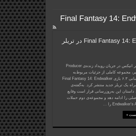
اعلام زمان انتشار آپدیت ۶.۳ بازی Final Fantasy 14: Endwalker در تریلر
اسکوئر انیکس در جریان رویداد زنده‌ی Producer
 اخیر، مجموعه کاملی از جزئیات مربوط‌به
به‌روزرسانی ۶.۳ بازی Final Fantasy 14: Endwalker
راه یک تریلر جدید منتشر کرد. به‌گفته‌ی
 داستان این به‌روزرسانی قرار است وقایع
صلی را ادامه دهد و مجموعه‌ی دوم حملات
Endwalker’s را …
پست »