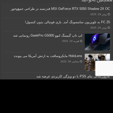
MSI GeForce RTX 5050 Shadow 2X OC قدرتمند در طراحی جمع‌وجور
ژوئن 29, 2025
FC 25 به تلویزیون‌ سامسونگ آمد, بازی فوتبالی بدون کنسول!
ژوئن 24, 2025
لپ تاپ گیمینگ لنوو GeekPro G5000 رونمایی شد
فوریه 16, 2023
HoloLens مایکروسافت به ارتش آمریکا می پیوندد
دسامبر 30, 2022
به‌روزرسانی بتای PS5 با دو ویژگی کاربردی عرضه شد
جولای 24, 2025