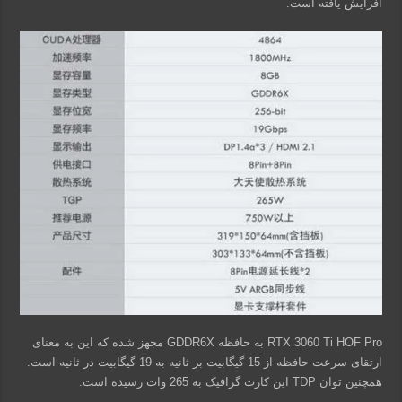
افزایش یافته است.
RTX 3060 Ti HOF Pro به حافظه GDDR6X مجهز شده که این به معنای
ارتقای سرعت حافظه از 15 گیگابیت بر ثانیه به 19 گیگابیت در ثانیه است.
همچنین توان TDP این کارت گرافیک به 265 وات رسیده است.