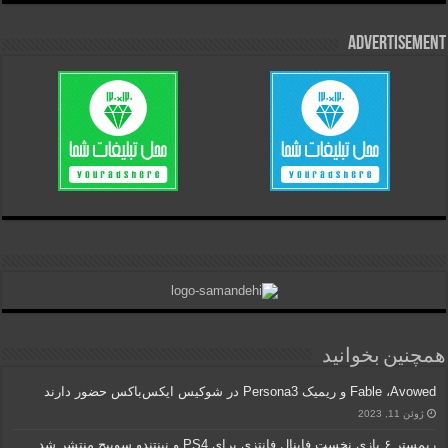
Advertisement
همچنین بخوانید
Fable ،Avowed و ریمیک Persona3 در شوکیس ایکس‌باکس حضور دارند
ژوئن 11, 2023
ریمستر ۶ بازی نخست فاینال فانتزی برای PS4 و نینتندو سوییچ منتشر شد