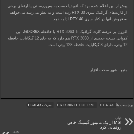
پیش از این اعلام شده بود که انویدیا دست به به‌روزرسانی یا ارتقای برخی
از کارت‌های گرافیک سری RTX 30 زده است و به نظر می‌رسد می‌خواهد
به فروش آنها در کنار سری RTX 40 ادامه دهد.
افزون بر عرضه کارت گرافیک RTX 3060 Ti با حافظه GDDR6X، این
کمپانی نسخه جدیدی از RTX 3060 هم دارد که به جای 12 گیگابایت حافظه
12 بیتی، دارای 8 گیگابایت حافظه 128 بیتی است.
منبع : شهر سخت افزار
برچسب ها
GALAX
RTX 3060 TI HOF PRO
شرکت GALAX
قبلی
MSI از یک مانیتور گیمینگ خاص
رونمایی کرد
بعدی