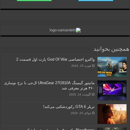
همچنین بخوانید
واکترو اختصاصی God Of War پارت اول قسمت 2
فوریه 15, 2024
مانیتور گیمینگ UltraGear 27G810A ال‌جی با نرخ نوسازی
۳۶۰ هرتز معرفی شد
آگوست 14, 2025
تریلر GTA 6 رکوردشکنی می‌کند!
جولای 15, 2024