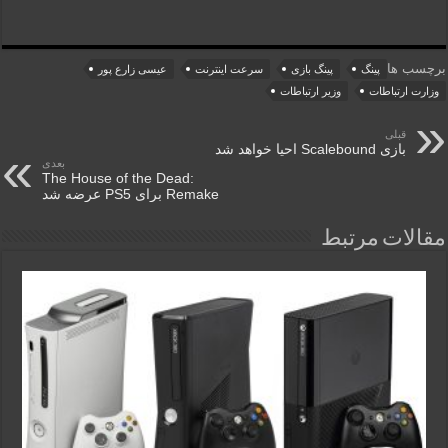
برچسب ها
پینگ
پینگ بازی
سرعت اینترنت
عیسی زارع پور
وزارت ارتباطات
وزیر ارتباطات
قبلی
بازی Scalebound احیا خواهد شد
بعدی
The House of the Dead:
Remake برای PS5 عرضه شد
مقالات مرتبط