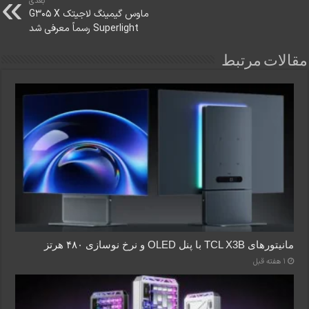
بعدی
ماوس گیمینگ لاجیتک G305 X
Superlight رسماً معرفی شد
مقالات مرتبط
مانیتورهای TCL X3B با پنل OLED و نرخ نوسازی ۴۸۰ هرتز
1 هفته قبل