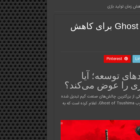
استراتژی جدید سازنده Ghost of Yotei برای کاهش
Pinterest
Li
دهای توسعه؛ آیا
یکی از بزرگترین چالش‌های صنعت گیم تبدیل شده
است. اکنون استودیو «ساکر پانچ» (Sucker Punch)، خالق فرنچایز محبوب Ghost of Tsushima، اعلام کرده است که به