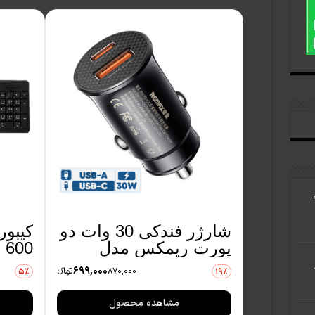
Go به
شارژر فندکی 30 وات دو
پورت ریمکس مدل
600 با حروف فارسی
RCC440
699,000
870,000
تومانءء
5٪
19٪
مشاهده محصول