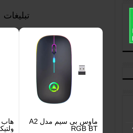
تبلیغات
ماوس بی سیم مدل A2
RGB BT
ولتیکو م
ل