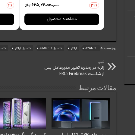
625,260
930,000
تومانءء
11٪
32٪
مشاهده محصول
برچسب ها
AYANEO
آیانئو
کنسول AYANEO
کنسول آیانئو
کنسول 
قبلی
زلزله در رمدی؛ تغییر مدیرعامل پس
از شکست FBC: Firebreak
مقالات مرتبط
مانیتورهای TCL X3B با پنل
کیبورد گیمینگ gion