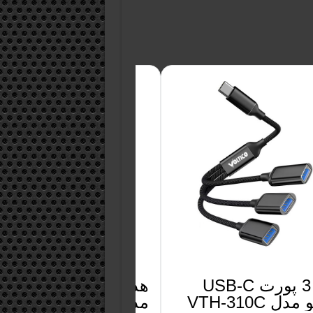
هاب 3 پورت USB-C
هدفون بلوتوثی ونسر
دل VTH-310C
مدل VN30