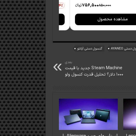
99,000
756,500
850,000
تومانءء
699,000
14٪
مشاهده محصول
مشاهده محصول
دستی AYANEO
گنسول دستی آیانئو
بعدی
Steam Machine جدید با قیمت
۱۰۰۰ دلار؟ تحلیل قدرت کنسول ولو
Lenovo Le
لپ‌تاپ‌های جدید Alienware با