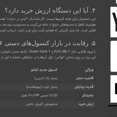
۴. آیا این دستگاه ارزش خرید دارد؟
این محصول برای همه گیمرها نیست. اگر شما یک “گیمر در حرکت” هستید
هواپیما، قطار یا محیط‌های خارج از خانه می‌گردید و محدودیت بودجه ندا
فعلی است. اما برای کاربرانی که فضای ثابت برای بازی دارند، لپ‌تاپ گیم
۵. رقابت در بازار کنسول‌های دستی ۲۰۲۶
با ورود رقبایی مثل ROG Ally 2 و ck 2
این برند بر روی بخش “لوکس” بازار، آن‌ها را در جایگاهی مشابه با اپل د
ویژگی
کنسول جدید آیانئو
قابلیت حمل
بسیار بالا (جیبی)
قدرت پردازش
بسیار خوب (بهینه‌شده)
نمایشگر
OLED لمسی ۱۲۰/۱۴۴ هرتز
ارزش خرید
مخصوص کاربران خاص