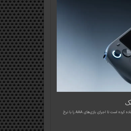
آیانئو در این مدل از جدیدترین تراشه‌های سری Ryzen شرکت AMD استفاده کرده است تا اجرای بازی‌های AAA را با نرخ