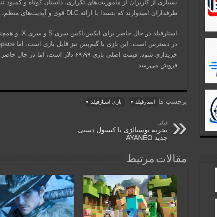
بسیاری از کاربران از مأموریت‌های تکراری، داستان کوتاه و کمبود تن
طرفداران امیدوارند که بتسدا با ارائه DLC قوی و آپدیت‌های منظم، استارفیلد را احیا کند.
استارفیلد در حا
خریداری شود. قیمت اصلی بازی ۶۹٫۹۹ دلار ا
فروش می‌رسد.
برچسب ها
استارفیلد
بازی استارفیلد
قبلی
تجربه نوستالژی با کنسول دستی
جدید AYANEO
مقالات مرتبط