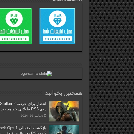
همچنین بخوانید
انتظار برای عرضه Stalker 2
روی PS5 طولانی خواهد بود
دسامبر 26, 2024
2 به PS5 نوستالژی کالاف ز