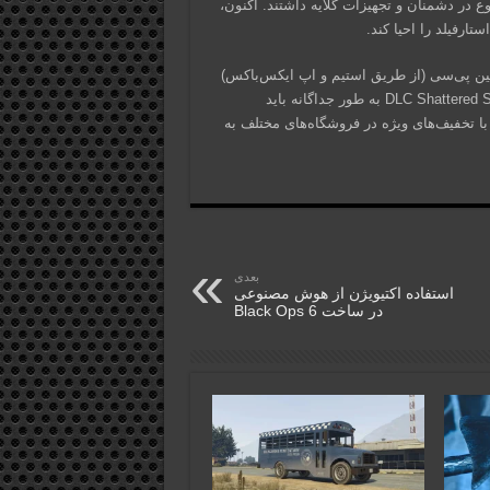
وع در دشمنان و تجهیزات گلایه داشتند. اکنون،
ل حاضر برای ایکس‌باکس سری S و سری X، و همچنین پی‌سی (از طریق استیم و اپ ایکس‌باکس)
در دسترس است. این بازی با گیم‌پس نیز قابل بازی است، اما DLC Shattered Space به طور جداگانه باید
ست، اما در حال حاضر با تخفیف‌های ویژه در فروشگاه‌های مختلف به
بعدی
استفاده اکتیویژن از هوش مصنوعی
در ساخت Black Ops 6