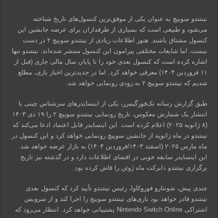
نینتندو سوییچ به عنوان یکی از موفق‌ترین کنسول‌های تاریخ شناخته
می‌شود و طبیعی است که بسیاری از طرفداران برای عرضه جانشین این
کنسول مشتاق باشند. هنوز اطلاعات زیادی از نینتندو سوییچ ۲ در دست
نیست، اما شایعات مختلفی پیرامون این کنسول منتشر شده‌اند. نینتندو تنها
اشاره کرده است که کنسول بعدی خود را تا پایان سال مالی جاری (قبل از
۱۱ فروردین ۱۴۰۴) معرفی خواهد کرد. اما در جدیدترین اخبار بازی، مطلع
شدیم که نینتندو سوییچ ۲ به زودی رونمایی خواهد شد.
طبق گزارش رسانه تک‌فورگیمرز، یکی از اینسایدرهای سرشناس چینی با
انتشار یک شمارش معکوس، تاریخ رونمایی نینتندو سوییچ ۲ را ۱۹ دی ۱۴۰۳
(۸ ژانویه ۲۰۲۵) اعلام کرده است. این اینسایدر قابل اعتماد ادعا می‌کند که
نینتندو در ماه ژانویه از جانشین سوییچ رونمایی خواهد کرد و این کنسول در
ماه مارس ۲۰۲۵ (اسفند ۱۴۰۳/فروردین ۱۴۰۴) به بازار عرضه خواهد شد.
این اینسایدر سابقه خوبی در افشای اطلاعات دارد و در گذشته نیز تاریخ
برگزاری نینتندو دایرکت ماه ژوئن را فاش کرده بود.
چندی پیش، شونتارو فوروکاوا، رئیس نینتندو تأیید کرد که کنسول بعدی
نینتندو قادر خواهد بود بازی‌های نینتندو سوییچ را اجرا کند و از سرویس
اشتراکی Nintendo Switch Online پشتیبانی خواهد کرد. انتظار می‌رود که