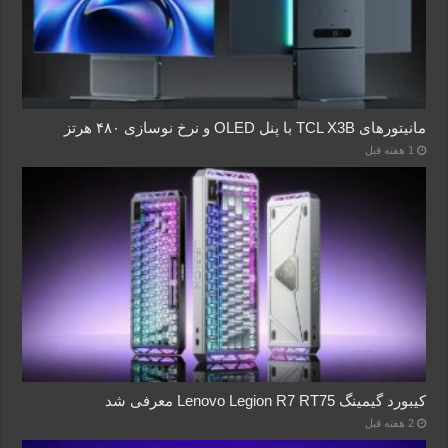
مانیتورهای TCL X3B با پنل OLED و نرخ نوسازی ۴۸۰ هرتز
1 هفته قبل
کیبورد گیمینگ Lenovo Legion R7 RT75 معرفی شد
2 هفته قبل