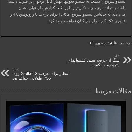
نینتندو سوییچ ۲ نسبت به نینتندو سوییچ جهش قابل توجهی در قدرت داشته
باشد و بتواند بازی‌های سنگین‌تر را اجرا کند. گزارش‌های قبلی نشان
می‌دادند که جانشین نینتندو سوییچ امکان اجرای بازی‌ها با رزولوشن 4K و
فناوری DLSS را برای بازیکنان فراهم خواهد کرد.
برچسب ها
نینتندو سوییچ 2
قبلی
سگا از عرضه مینی کنسول‌های
رترو دست کشید
بعدی
انتظار برای عرضه Stalker 2 روی
PS5 طولانی خواهد بود
مقالات مرتبط