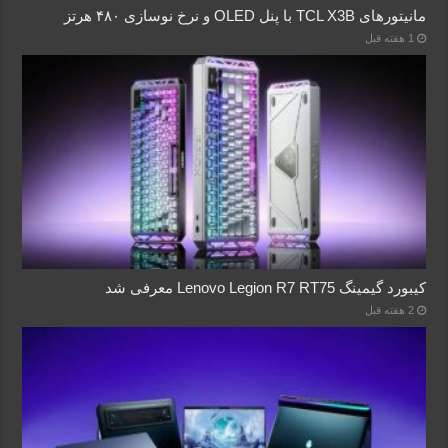
مانیتورهای TCL X3B با پنل OLED و نرخ نوسازی ۴۸۰ هرتز
1 هفته قبل
کیبورد گیمینگ Lenovo Legion R7 RT75 معرفی شد
2 هفته قبل