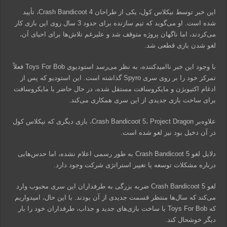
این خبر توسط نیکلاس کول، یکی از طراحان Crash Bandicoot 4، تأیید
شده است. او می‌گوید که تیم سازنده برای حدود 3 سال روی این بازی کار
می‌کردند، اما ناگهان پروژه متوقف شد و علیرغم تلاش‌ها برای احیای آن،
لغو شدن بازی قطعی شد.
با وجود این خبر ناامیدکننده، به نظر می‌رسد استودیوی Toys For Bob فعلاً
تمرکز خود را بر روی سری Spyro گذاشته است. این استودیو که پس از
ادغام اکتیویژن و مایکروسافت مستقل شده، در حال حاضر با مایکروسافت
برای ساخت بازی جدیدی از این سری همکاری می‌کند.
علاوه‌بر Crash Bandicoot 5، Project Dragon، بازی دیگری که نیکلاس کول
در آن دخیل بود نیز لغو شده است.
دلایل لغو Crash Bandicoot 5 به طور رسمی اعلام نشده، اما حدس‌هایی
درباره مشکلات توسعه یا تغییر استراتژی شرکت وجود دارد.
لغو Crash Bandicoot 5 ضربه بزرگی به طرفداران این سری محبوب وارد
می‌کند که سال‌ها منتظر قسمت جدیدی از آن بودند. با این حال، امیدواریم
که Toys For Bob با ساخت بازی‌های جدید و جذاب، طرفداران خود را بار
دیگر خوشحال کند.