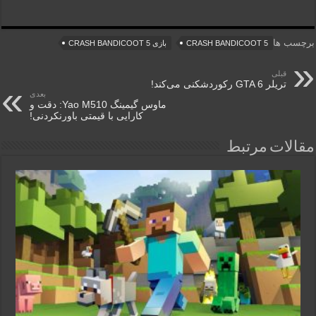
برچسب ها
CRASH BANDICOOT 5
بازی CRASH BANDICOOT 5
قبلی
تریلر GTA 6 رکوردشکنی می‌کند!
بعدی
ماوس گیمینگ Yao M510: دقت و
کارایی با قیمتی باورنکردنی!
مقالات مرتبط