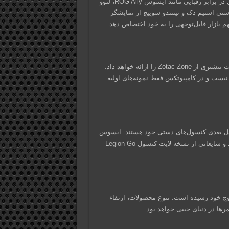
استفاده از نمایشگر OLED در Zotac Zone، برگ برنده‌ی این کنسول در برابر رقبایی مانند ایسوس ROG Ally، لنوو
کنسول دستی استیم‌ دک و نینتندو سوییچ از نمایشگر
زوتاک در رویداد کامپیوتکس که هفته آینده برگزار خواهد شد، اطلاعات بیشتری از Zotac Zone را ارائه خواهد داد.
 نیست و در کامپیوتکس فقط نمونه‌های اولیه
 نسل بعدی کنسول‌های دستی خود هستند. ایسوس
در تاریخ 2 ژوئن (13 خرداد 1403) از ROG Ally X رونمایی خواهد کرد و شایعاتی از نسخه لایت کنسول Legion Go
دستی به اوج خود رسیده است. تنوع محصولات، ارتقاء
مرها در دنیای جیبی خواهد بود.