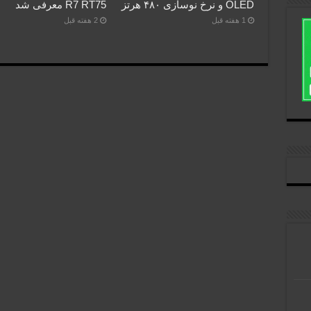
OLED و نرخ نوسازی ۴۸۰ هرتز
R7 RT75 معرفی شد
1 هفته قبل
2 هفته قبل