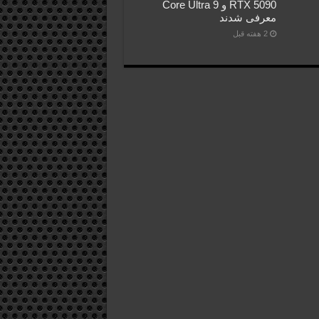
RTX 5090 و Core Ultra 9
معرفی شدند
2 هفته قبل