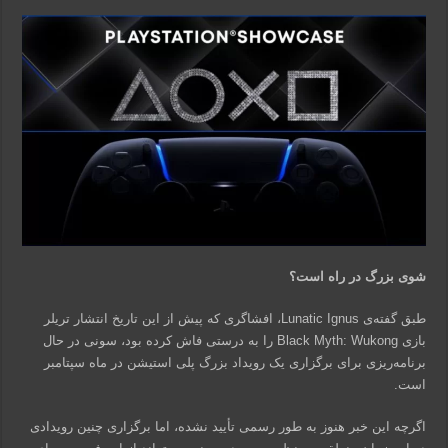
شوی بزرگ در راه است؟
طبق گفته‌ی Lunatic Ignus، افشاگری که پیش از این تاریخ انتشار تریلر
بازی Black Myth: Wukong را به درستی فاش کرده بود، سونی در حال
برنامه‌ریزی برای برگزاری یک رویداد بزرگ پلی استیشن در ماه سپتامبر
است.
اگرچه این خبر هنوز به طور رسمی تأیید نشده، اما برگزاری چنین رویدادی