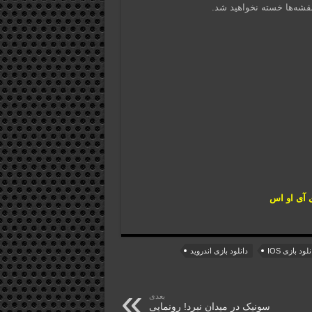
ی آی او اس
نلود بازی IOS
دانلود بازی اندروید
بعدی
سونیک در میدان نبرد! رونمایی