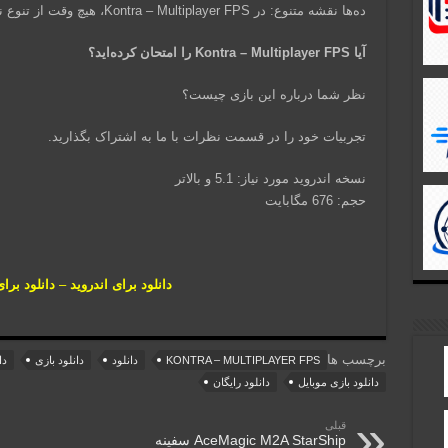
ده‌ها نقشه متنوع: در Kontra – Multiplayer FPS، هیچ وقت از تنوع نقشه‌ها خسته نخواهید شد.
آیا Kontra – Multiplayer FPS را امتحان کرده‌اید؟
نظر شما درباره این بازی چیست؟
تجربیات خود را در قسمت نظرات با ما به اشتراک بگذارید.
نسخه اندروید مورد نیاز: 5.1 و بالاتر
حجم: 676 مگابایت
دانلود برای اندروید
–
دانلود برا
برچسب ها
KONTRA – MULTIPLAYER FPS
دانلود
دانلود بازی
دا
دانلود بازی موبایل
دانلود رایگان
قبلی
AceMagic M2A StarShip سفینه