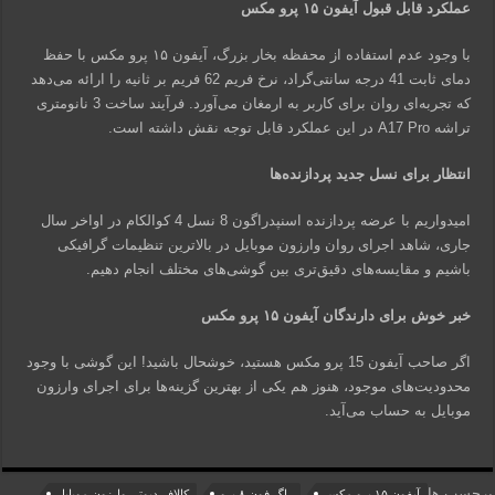
عملکرد قابل قبول آیفون ۱۵ پرو مکس
با وجود عدم استفاده از محفظه بخار بزرگ، آیفون ۱۵ پرو مکس با حفظ
دمای ثابت 41 درجه سانتی‌گراد، نرخ فریم 62 فریم بر ثانیه را ارائه می‌دهد
که تجربه‌ای روان برای کاربر به ارمغان می‌آورد. فرآیند ساخت 3 نانومتری
تراشه A17 Pro در این عملکرد قابل توجه نقش داشته است.
انتظار برای نسل جدید پردازنده‌ها
امیدواریم با عرضه پردازنده اسنپدراگون 8 نسل 4 کوالکام در اواخر سال
جاری، شاهد اجرای روان وارزون موبایل در بالاترین تنظیمات گرافیکی
باشیم و مقایسه‌های دقیق‌تری بین گوشی‌های مختلف انجام دهیم.
خبر خوش برای دارندگان آیفون ۱۵ پرو مکس
اگر صاحب آیفون 15 پرو مکس هستید، خوشحال باشید! این گوشی با وجود
محدودیت‌های موجود، هنوز هم یکی از بهترین گزینه‌ها برای اجرای وارزون
موبایل به حساب می‌آید.
برچسب ها
آیفون ۱۵ پرو مکس
راگ فون ۸ پرو
کالاف دیوتی وارزون موبایل