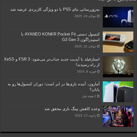
به‌روزرسانی بتای PS5 با دو ویژگی کاربردی عرضه شد
جولای 24, 2025
کنسول دستی AYANEO KONKR Pocket Fit با
اسنپدراگون G3 Gen 3
جولای 31, 2025
استارفیلد با آپدیت جدید جذاب‌تر می‌شود: FSR 3 و XeSS
از راه رسیدند!
فوریه 8, 2024
آمازون: آینده بازی‌ها در ابر است؛ دوران کنسول‌ها رو به
پایان؟
2 هفته قبل
وعده کاهش پینگ بازی محقق شد
ژانویه 17, 2023