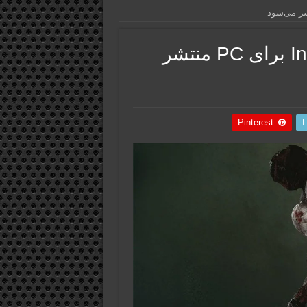
بازی ترسناک و بقا Infestation 88 برای PC منتشر
Pinterest
L