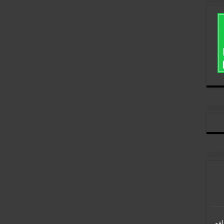
فره, پروژه بازی Kestrel لغو