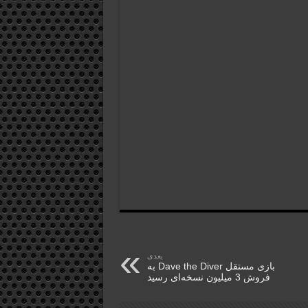
بعدی
بازی مستقل Dave the Diver به
فروش 3 میلیون نسخه‌ای رسید