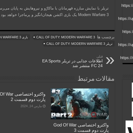
Modern Warfare 3 یک بازی اکشن هیجان‌انگیز و پرماجرا خواهد بود که طرفداران این سری را راضی خواهد کرد.
برچسب ها
CALL OF DUTY: MODERN WARFARE 3
بازی CALL OF DUTY: MODERN WARFARE 3
تریلر CALL OF DUTY: MODERN WARFARE 3
قبلی
اطلاعات جذابی در تریلر EA Sports
FC 24 منتشر شد
مقالات مرتبط
واکترو اختصاصی 
پارت دوم قسمت 2
مارس 14, 2024
واکترو اختصاصی God Of War
پارت دوم قسمت 3