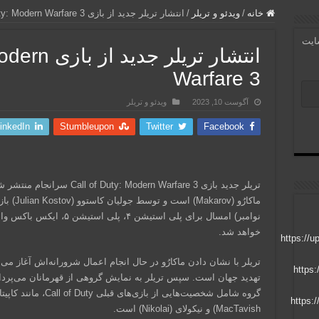
خانه
/
ویدئو و تریلر
/
انتشار تریلر جدید از بازی Call of Duty: Modern Warfare 3
سایت
انتشار تریلر 
Warfare 3
آگوست 10, 2023
ویدئو و تریلر
inkedIn
Stumbleupon
Twitter
Facebook
تریلر جدید بازی odern Warfare 3
خواهد شد.
تریلر با نشان دادن ماکارُو در حال انجام اعمال شرورانه‌اش آغاز می‌
تهدید جهان است. سپس تریلر به نمایش گروهی از قهرمانان می‌پردازد 
MacTavish) و نیکولای (Nikolai) است.