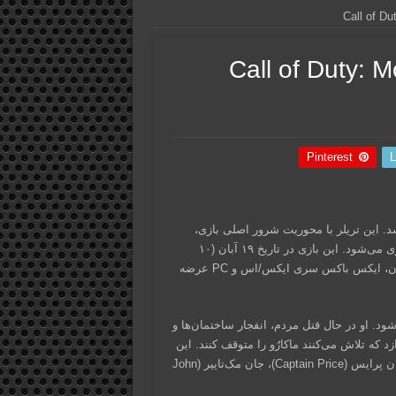
جدید از بازی Call of Duty: Modern
Pinterest
L
Call of Duty: M سرانجام منتشر شد. این تریلر با محوریت شرور اصلی بازی،
ماکارُو (Makarov) است و توسط جولیان کاستوو (Julian Kostov) بازی می‌شود. این بازی در تاریخ ۱۹ آبان (۱۰
نوامبر) امسال برای پلی استیشن ۴، پلی استیشن ۵، ایکس باکس وان، ایکس باکس سری ایکس/اس و PC عرضه
شود. او در حال قتل مردم، انفجار ساختمان‌ها و
که تلاش می‌کنند ماکارُو را متوقف کنند. این
گروه شامل شخصیت‌هایی از بازی‌های قبلی Call of Duty، مانند کاپیتان پرایس (Captain Price)، جان مک‌تاییر (John