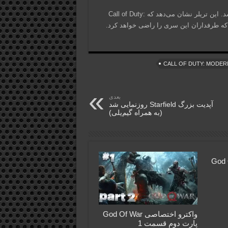
تریلر با نمایش مبارزه قهرمانان با ماکارُو و نیروهایش به پایان می‌رسد. این تریلر نشان می‌دهد که Call of Duty:
بعدی
آپدیت بزرگ Starfield روزنمایی شد
(به همراه گیم‌پلی)
God Of War
واکترو اختصاصی God Of War
پارت دوم قسمت 1