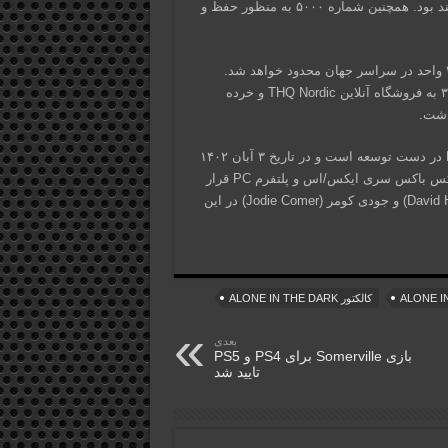
آنلاین THQ Nordic و شرکای خرده فروشی منتخب در دسترس خواهند بود. همچنین شماره ۵۰۰۰ به منظور حفظ و
نسخه‌ی فیزیکی استاندارد بازی Alone in the Dark برای PC به ۳۵۰۰ واحد در سراسر جهان محدود خواهد شد.
شماره ۱ تا ۲۰ به فروشگاه THQ Nordic در وین، شماره ۲۱ الی ۳۴۹۹ به فروشگاه آنلاین THQ Nordic و خرده
بازی Alone in the Dark توسط استودیوی سوئدی Piece Interactive در دست توسعه است و در تاریخ ۳ آبان ۱۴۰۲
(۲۵ اکتبر ۲۰۲۳) در دسترس دارندگان کنسول‌های پلی استیشن ۵، ایکس باکس سری ایکس/اس و پلتفرم PC قرار
خواهد گرفت. بازیگران شناخته شده‌ای از جمله دیوید هاربر (David Harbour) و جودی کومر (Jodie Comer) در این
کالکتور ALONE IN THE DARK
بعدی
بازی Somerville برای PS4 و PS5
تایید شد