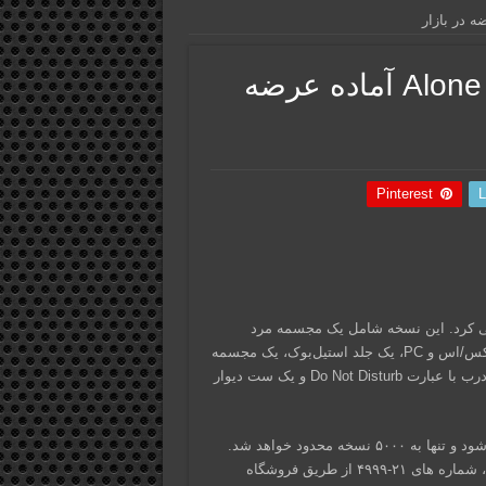
نسخه کالکتور بازی Alone in the Dark آماده عرضه
Pinterest
L
سخه کالکتور بازی Alone in the Dark را معرفی کرد. این نسخه شامل یک مجسمه مرد
تاریک، یک نسخه از بازی برای پلی استیشن ۵، ایکس باکس سری ایکس/اس و PC، یک جلد استیل‌بوک، یک مجسمه
مینیاتوری Ostadte، یک پکیج دی‌ال‌سی برای نسخه کالکتور، یک آویز درب با عبارت Do Not Disturb و یک ست دیوار
نسخه کالکتور بازی Alone in the Dark به قیمت ۱۸۰ پوند عرضه می‌شود و تنها به ۵۰۰۰ نسخه محدود خواهد شد.
شماره‌های ۱ الی ۲۰ از طریق فروشگاه فیزیکی THQ Nordic در وین، شماره های ۲۱-۴۹۹۹ از طریق فروشگاه