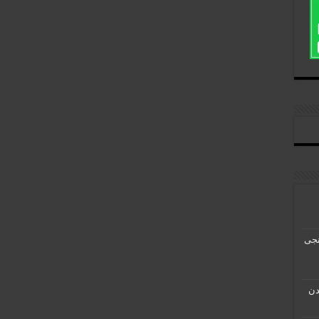
و Destiny، از بانجی