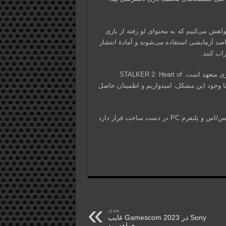
 دارند STALKER 2 را تجربه کنند، خواهش می‌کنیم که به محتوای لو رفته از بازی
مقاصد آزمایشی استفاده می‌شوند و آمادۀ انتشار
اب کنند.
اطمینان داشته باشید که تیم ما به ارائۀ یک تجربۀ استثنایی از این بازی متعهد است. STALKER 2: Heart of
یم. با وجود این مشکل، امیدواریم و اطمینان حاصل
بازی STALKER 2: Heart of Chernobyl برای ایکس باکس سری ایکس/اس و پلتفرم PC در دست ساخت قرار دارد
بعدی
Sony در Gamescom 2023 غایب
خواهد بود