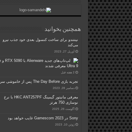
همچنین بخوانید
نینتندو برای ساخت کنسول بعدی خود جذب نیرو
می‌کند
آوریل 27, 2023
لپ‌تا
Ultra 9 معرفی شدند
2 هفته قبل
تجربه بازی The Day Before پس از خاموشی سرورها
دسامبر 28, 2023
معرفی مانیتور گیمینگ HKC ANT257PF با نرخ
نوسازی 750 هرتز
آگوست 26, 2025
Sony در Gamescom 2023 غایب خواهد بود
ژوئن 10, 2023