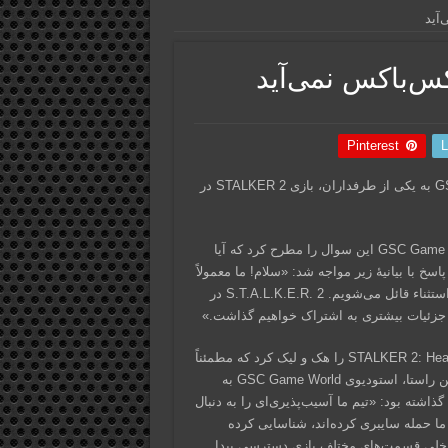
Pinterest
L
با توجه به پاسخ مدیر کامیونیتی و رسانۀ استودیوی GSC Game World به یکی از طرفداران، بازی STALKER 2 در
کاربری در پلتفرم استیم از مدیر کامیونیتی و رسانۀ استودیوی GSC Game World این سوال را مطرح کرد که آیا
 در پاسخ با بیانیۀ زیر مواجه شد: «سلام! ما معمولاً
حضور یا عدم حضور خود در مراسم‌ها را اعلام نمی‌کنیم، اما این بار استثناء قائل می‌شویم. S.T.A.L.K.E.R. 2 در
 و جزئیات بیشتری به اشتراک خواهیم گذاشت.»
اخیراً، یک گروه هکر روسی نسخه Dev Build عنوان STALKER 2: Heart of Chernobyl را هک و لیک کرد که مطمئناً
تاثیران منفی بسیاری روی پروسۀ ساخت بازی گذاشته است. در همین راستا، استودیوی GSC Game World به‌
ر خصوص وضعیت بازی STALKER 2 به اشتراک گذاشته بود: «تیم ما آسیب‌پذیری‌ای را به دنبال
ا حمله سایبری کرده‌اند، شناسایی کرده
داخلی قسمت‌های مختلف بازی دسترسی پیدا