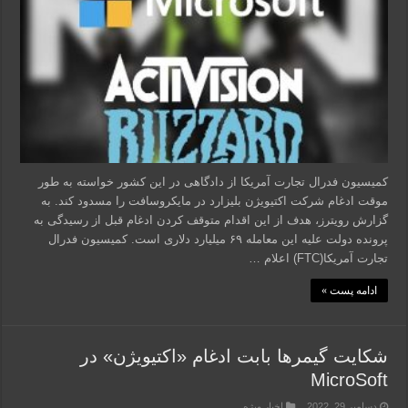
کمیسیون فدرال تجارت آمریکا از دادگاهی در این کشور خواسته به طور
موقت ادغام شرکت اکتیویژن بلیزارد در مایکروسافت را مسدود کند. به
گزارش رویترز، هدف از این اقدام متوقف کردن ادغام قبل از رسیدگی به
پرونده دولت علیه این معامله ۶۹ میلیارد دلاری است. کمیسیون فدرال
تجارت آمریکا(FTC) اعلام …
ادامه پست »
شکایت گیمرها بابت ادغام «اکتیویژن» در
MicroSoft
دسامبر 29, 2022
اخبار ویژه