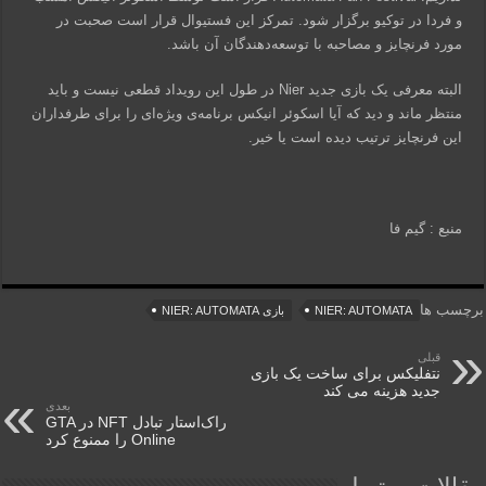
و فردا در توکیو برگزار شود. تمرکز این فستیوال قرار است صحبت در
مورد فرنچایز و مصاحبه با توسعه‌دهندگان آن باشد.
البته معرفی یک بازی جدید Nier در طول این رویداد قطعی نیست و باید
منتظر ماند و دید که آیا اسکوئر انیکس برنامه‌ی ویژه‌ای را برای طرفداران
این فرنچایز ترتیب دیده است یا خیر.
منبع : گیم فا
برچسب ها
NIER: AUTOMATA
بازی NIER: AUTOMATA
قبلی
نتفلیکس برای ساخت یک بازی
جدید هزینه می کند
بعدی
راک‌استار تبادل NFT در GTA
Online را ممنوع کرد